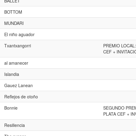
BALLET
BOTTOM
MUNDARI
El niño aguador
Txantxangorri
PREMIO LOCAL:
CEF + INVITAC
al amanecer
Islandia
Gauez Lanean
Reflejos de otoño
Bonnie
SEGUNDO PREMI
PLATA CEF + I
Resiliencia