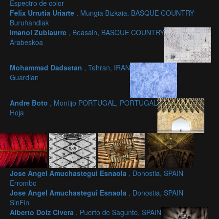
Espectro de color
Felix Urrutia Uriarte
, Mungia Bizkaia, BASQUE COUNTRY
Buruhandiak
Imanol Zubiaurre
, Beasain, BASQUE COUNTRY
Arabeskoa
Mohammad Dadsetan
, Tehran, IRAN
Guardian
Andre Boto
, Montijo PORTUGAL, PORTUGAL
Hoja
Jose Angel Amuchastegui Esnaola
, Donostia, SPAIN
Errombo
Jose Angel Amuchastegui Esnaola
, Donostia, SPAIN
SinFin
Alberto Dolz Civera
, Puerto de Sagunto, SPAIN