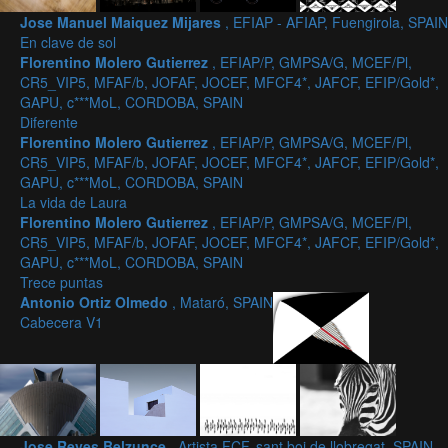
Jose Manuel Maiquez Mijares
, EFIAP - AFIAP, Fuengirola, SPAIN
En clave de sol
Florentino Molero Gutierrez
, EFIAP/P, GMPSA/G, MCEF/Pl,
CR5_VIP5, MFAF/b, JOFAF, JOCEF, MFCF4*, JAFCF, EFIP/Gold*,
GAPU, c***MoL, CORDOBA, SPAIN
Diferente
Florentino Molero Gutierrez
, EFIAP/P, GMPSA/G, MCEF/Pl,
CR5_VIP5, MFAF/b, JOFAF, JOCEF, MFCF4*, JAFCF, EFIP/Gold*,
GAPU, c***MoL, CORDOBA, SPAIN
La vida de Laura
Florentino Molero Gutierrez
, EFIAP/P, GMPSA/G, MCEF/Pl,
CR5_VIP5, MFAF/b, JOFAF, JOCEF, MFCF4*, JAFCF, EFIP/Gold*,
GAPU, c***MoL, CORDOBA, SPAIN
Trece puntas
Antonio Ortiz Olmedo
, Mataró, SPAIN
Cabecera V1
Jose Reyes Belzunce
, Artista FCF, sant boi de llobregat, SPAIN