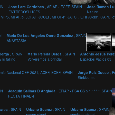
IN
Jose Lara Cordobes
, AFIAP - ECEF, SPAIN
Jose Ramon Lu
ENTREDOSLUCES
Nature
VIP5, MFAF/b, JOFAF, JOCEF, MFCF4*, JAFCF, EFIP/Gold*, GAPU, c
N
Maria De Los Angeles Otero Gonzalez
, SPAIN
ANASTASIA
 Berga
, SPAIN
Mario Pereda Berga
, SPAIN
Antonio Jesús Pere
 is falling.
Volveremos a brindar
Espacios Vacios 03
emio Nacional CEF 2021, ACEF, ECEF, SPAIN
Jorge Ruiz Dueso
, 
Stokksnes
IN
Joaquin Salinas D Anglada
, EFIAP - PSA CS 5 * * * * *, SPAIN
RECTA FINAL 4
zares
, SPAIN
Urbano Suarez
, SPAIN
Urbano Suarez
, SPAIN
pasos street
sombras street