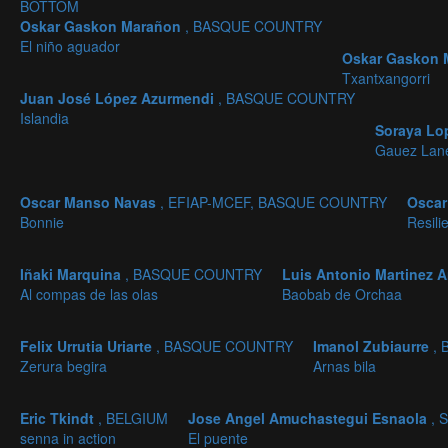
BOTTOM
Oskar Gaskon Marañon
, BASQUE COUNTRY
El niño aguador
Oskar Gaskon
Txantxangorri
Juan José López Azurmendi
, BASQUE COUNTRY
Islandia
Soraya Lo
Gauez Lan
Oscar Manso Navas
, EFIAP-MCEF, BASQUE COUNTRY
Osca
Bonnie
Resili
Iñaki Marquina
, BASQUE COUNTRY
Luis Antonio Martinez 
Al compas de las olas
Baobab de Orchaa
Felix Urrutia Uriarte
, BASQUE COUNTRY
Imanol Zubiaurre
,
Zerura begira
Arnas bila
Eric Tkindt
, BELGIUM
Jose Angel Amuchastegui Esnaola
, 
senna in action
El puente