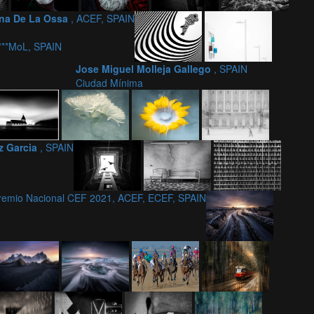
na De La Ossa
, ACEF, SPAIN
***MoL, SPAIN
Jose Miguel Molleja Gallego
, SPAIN
Ciudad Mínima
z Garcia
, SPAIN
Premio Nacional CEF 2021, ACEF, ECEF, SPAIN