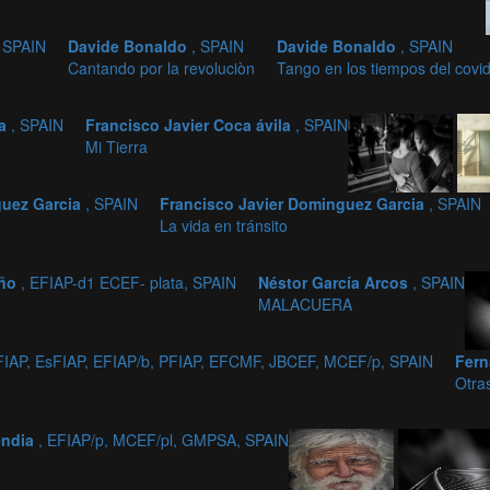
, SPAIN
Davide Bonaldo
, SPAIN
Davide Bonaldo
, SPAIN
Cantando por la revoluciòn
Tango en los tiempos del covi
la
, SPAIN
Francisco Javier Coca ávila
, SPAIN
Mi Tierra
guez Garcia
, SPAIN
Francisco Javier Dominguez Garcia
, SPAIN
La vida en tránsito
año
, EFIAP-d1 ECEF- plata, SPAIN
Néstor García Arcos
, SPAIN
MALACUERA
FIAP, EsFIAP, EFIAP/b, PFIAP, EFCMF, JBCEF, MCEF/p, SPAIN
Fern
Otra
endia
, EFIAP/p, MCEF/pl, GMPSA, SPAIN