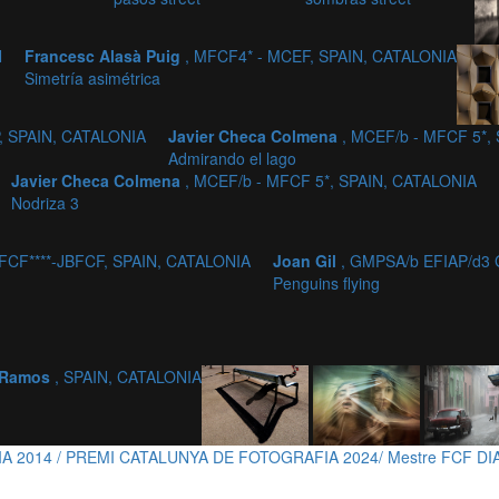
N
Francesc Alasà Puig
, MFCF4* - MCEF, SPAIN, CATALONIA
Simetría asimétrica
, SPAIN, CATALONIA
Javier Checa Colmena
, MCEF/b - MFCF 5*,
Admirando el lago
Javier Checa Colmena
, MCEF/b - MFCF 5*, SPAIN, CATALONIA
Nodriza 3
MFCF****-JBFCF, SPAIN, CATALONIA
Joan Gil
, GMPSA/b EFIAP/d3
Penguins flying
 Ramos
, SPAIN, CATALONIA
 2014 / PREMI CATALUNYA DE FOTOGRAFIA 2024/ Mestre FCF DI