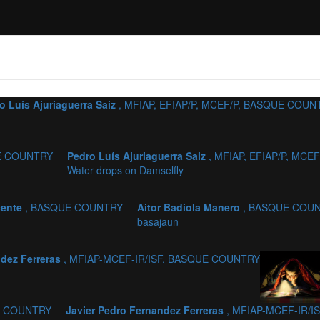
o Luís Ajuriaguerra Saiz
, MFIAP, EFIAP/P, MCEF/P, BASQUE COUN
UE COUNTRY
Pedro Luís Ajuriaguerra Saiz
, MFIAP, EFIAP/P, MC
Water drops on Damselfly
cente
, BASQUE COUNTRY
Aitor Badiola Manero
, BASQUE COU
basajaun
ndez Ferreras
, MFIAP-MCEF-IR/ISF, BASQUE COUNTRY
UE COUNTRY
Javier Pedro Fernandez Ferreras
, MFIAP-MCEF-IR/