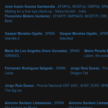
Joxe Inazio Kuesta Garmendia
, EFIAP/p, MCEF/pl, GMPSA, SPA
Waiting for a free eye check-up - Netra Kumbh - India
Florentino Molero Gutierrez
, EFIAP/P, GMPSA/G, MCEF/Pl, CR5_
Belel
Gaspar Morales Ogalla
, SPAIN
Gaspar Morales Ogalla
, SPAI
Islandia 2
Islandia2
Maria De Los Angeles Otero Gonzalez
, SPAIN
Mario Pereda
GIRASOL
Listen, the snow
Fernando Rodríguez Salgado
, SPAIN
Jorge Ruiz Dueso
, Pr
Latas
Dragon Tail
Jorge Ruiz Dueso
, Premio Nacional CEF 2021, ACEF, ECEF, SPA
The big ice
Antonio Soriano Llamazares
, SPAIN
Antonio Soriano Llama
Día lluvioso en Praga
Día tormentoso