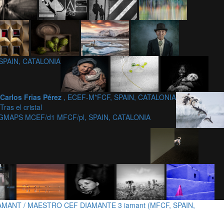
 SPAIN, CATALONIA
Carlos Frias Pérez
, ECEF-M*FCF, SPAIN, CATALONIA
Tras el cristal
 GMAPS MCEF/d1 MFCF/pl, SPAIN, CATALONIA
AMANT / MAESTRO CEF DIAMANTE 3 iamant (MFCF, SPAIN,