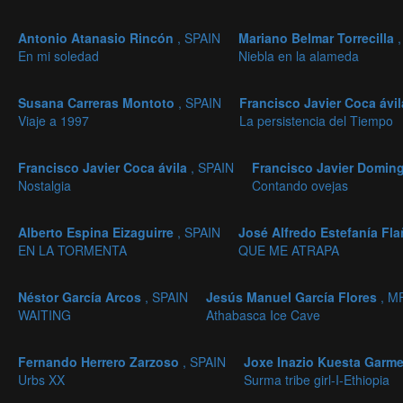
Antonio Atanasio Rincón
, SPAIN
Mariano Belmar Torrecilla
En mi soledad
Niebla en la alameda
Susana Carreras Montoto
, SPAIN
Francisco Javier Coca ávi
Viaje a 1997
La persistencia del Tiempo
Francisco Javier Coca ávila
, SPAIN
Francisco Javier Domin
Nostalgia
Contando ovejas
Alberto Espina Eizaguirre
, SPAIN
José Alfredo Estefanía Fl
EN LA TORMENTA
QUE ME ATRAPA
Néstor García Arcos
, SPAIN
Jesús Manuel García Flores
, M
WAITING
Athabasca Ice Cave
Fernando Herrero Zarzoso
, SPAIN
Joxe Inazio Kuesta Garm
Urbs XX
Surma tribe girl-I-Ethiopia