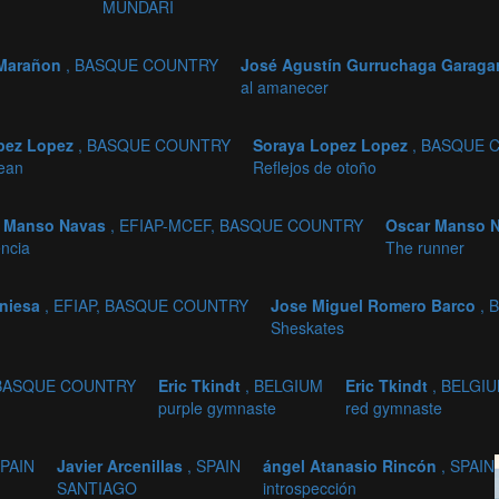
MUNDARI
 Marañon
, BASQUE COUNTRY
José Agustín Gurruchaga Garaga
al amanecer
pez Lopez
, BASQUE COUNTRY
Soraya Lopez Lopez
, BASQUE 
ean
Reflejos de otoño
r Manso Navas
, EFIAP-MCEF, BASQUE COUNTRY
Oscar Manso 
encia
The runner
Aniesa
, EFIAP, BASQUE COUNTRY
Jose Miguel Romero Barco
,
Sheskates
 BASQUE COUNTRY
Eric Tkindt
, BELGIUM
Eric Tkindt
, BELGI
purple gymnaste
red gymnaste
SPAIN
Javier Arcenillas
, SPAIN
ángel Atanasio Rincón
, SPAIN
SANTIAGO
introspección