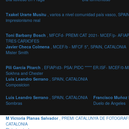
Txakel Urarte Musitu
, varios a nivel comunidad país vasco, SPAI
impresionismo real
Toni Barbany Bosch
, MFCFd- PREMI CAT 2021- MCEF/p- AFIAP
TRES CARXOFES
Javier Checa Colmena
, MCEF/b - MFCF 5*, SPAIN, CATALONIA
Mister Smith
Pili Garcia Pitarch
, EFIAP/d3- PSA/.PIDC ***** ER.ISF- MCEF/0-
Sokhna and Chester
Luis Leandro Serrano
, SPAIN, CATALONIA
Composicion
Luis Leandro Serrano
, SPAIN, CATALONIA
Francisco Muñoz
Sombras
Duelo de Angeles
M Victoria Planas Salvador
, PREMI CATALUNYA DE FOTOGRAFIA
CATALONIA