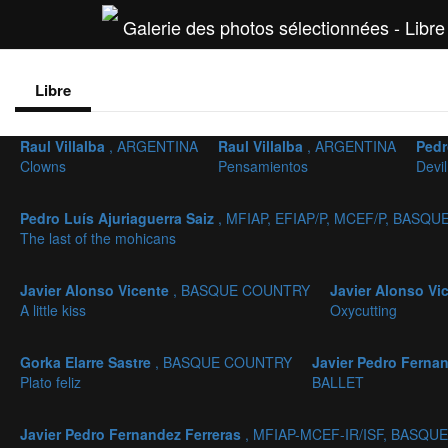
Galerie des photos sélectionnées - Libre
Libre
Raul Villalba
, ARGENTINA
Raul Villalba
, ARGENTINA
Pedr
Clowns
Pensamientos
Devil
Pedro Luís Ajuriaguerra Saiz
, MFIAP, EFIAP/P, MCEF/P, BASQ
The last of the mohicans
Javier Alonso Vicente
, BASQUE COUNTRY
Javier Alonso Vi
A little kiss
Oxycutting
Gorka Elarre Sastre
, BASQUE COUNTRY
Javier Pedro Ferna
Plato feliz
BALLET
Javier Pedro Fernandez Ferreras
, MFIAP-MCEF-IR/ISF, BASQ