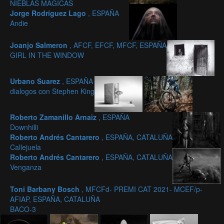
NIEBLAS MÁGICAS
Jorge Rodríguez Lago
, ESPAÑA
Andie
Joanjo Salmeron
, AFCF, EFCF, MFCF, ESPAÑA
GIRL IN THE WINDOW
Urbano Suarez
, ESPAÑA
dialogos con Stephen King
Roberto Zamanillo Arnaiz
, ESPAÑA
Downhilli
Roberto Andrés Cantarero
, ESPAÑA, CATALUÑA
Callejuela
Roberto Andrés Cantarero
, ESPAÑA, CATALUÑA
Venganza
Toni Barbany Bosch
, MFCFd- PREMI CAT 2021- MCEF/p-
AFIAP, ESPAÑA, CATALUÑA
BACO-3