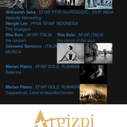
Shibasish Saha
, EFIAP, FFIP, HonPESGSPC., EIUP, INDIA
Waterlily Harvesting
Hengki Lee
, PPSA, EFIAP, INDONESIA
The Voyagers
Rita Baio
, AFIAP, ITALIA
Rita Baio
, AFIAP, ITALIA
the concert
the mirror of the soul
Giovanni Sarrocco
, ITALIA
MUSICA
Marian Plaino
, EFIAP GOLD, RUMANÍA
Ballerina
Marian Plaino
, EFIAP GOLD, RUMANÍA
Cappadocia -Land of beautiful horses