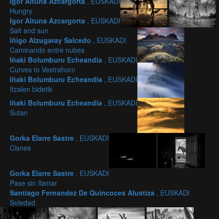
Igor Altuna Azcargorta
, EUSKADI
Hungry
Igor Altuna Azcargorta
, EUSKADI
Salt and sun
Iñigo Alzugaray Salcedo
, EUSKADI
Caminando entre nubes
Iñaki Bolumburu Echeandía
, EUSKADI
Curves to Vestrahorn
Iñaki Bolumburu Echeandía
, EUSKADI
Itzalen bidetik
Iñaki Bolumburu Echeandía
, EUSKADI
Sutan
Gorka Elarre Sastre
, EUSKADI
Cisnes
Gorka Elarre Sastre
, EUSKADI
Pase sin llamar
Santiago Fernandez De Quincoces Alustiza
, EUSKADI
Soledad