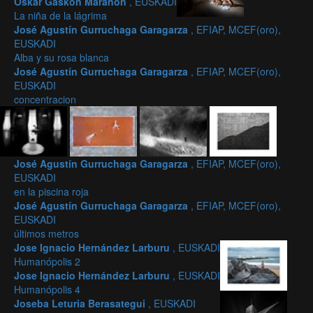
Oskar Gaskon Marañon
, EUSKADI
La niña de la lágrima
José Agustín Gurruchaga Garagarza
, EFIAP, MCEF(oro),
EUSKADI
Alba y su rosa blanca
José Agustín Gurruchaga Garagarza
, EFIAP, MCEF(oro),
EUSKADI
concentracion
José Agustín Gurruchaga Garagarza
, EFIAP, MCEF(oro),
EUSKADI
en la piscina roja
José Agustín Gurruchaga Garagarza
, EFIAP, MCEF(oro),
EUSKADI
últimos metros
Jose Ignacio Hernández Larburu
, EUSKADI
Humanópolis 2
Jose Ignacio Hernández Larburu
, EUSKADI
Humanópolis 4
Joseba Leturia Berasategui
, EUSKADI