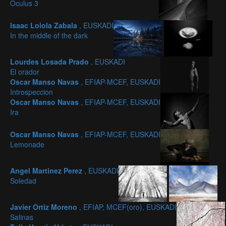
Oculus 3
Isaac Loiola Zabala
, EUSKADI
In the middle of the dark
Lourdes Losada Prado
, EUSKADI
El orador
Oscar Manso Navas
, EFIAP-MCEF, EUSKADI
Introspeccion
Oscar Manso Navas
, EFIAP-MCEF, EUSKADI
Ira
Oscar Manso Navas
, EFIAP-MCEF, EUSKADI
Lemonade
Angel Martinez Perez
, EUSKADI
Soledad
Javier Ortiz Moreno
, EFIAP, MCEF(oro), EUSKADI
Salinas