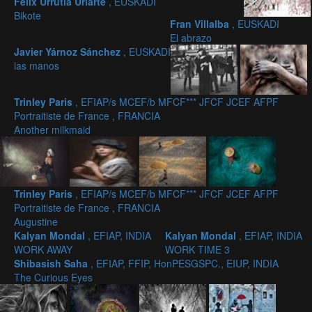
Felix Urrutia Uriarte
, EUSKADI
Bikote
Fran Villalba
, EUSKADI
El abrazo
Javier Yárnoz Sánchez
, EUSKADI
las manos
Trinley Paris
, EFIAP/s MCEF/b MFCF*** JFCF JCEF AFPF
Portraitiste de France , FRANCIA
Another milkmaid
Trinley Paris
, EFIAP/s MCEF/b MFCF*** JFCF JCEF AFPF
Portraitiste de France , FRANCIA
Augustine
Kalyan Mondal
, EFIAP, INDIA
Kalyan Mondal
, EFIAP, INDIA
WORK AWAY
WORK TIME 3
Shibasish Saha
, EFIAP, FFIP, HonPESGSPC., EIUP, INDIA
The Curious Eyes