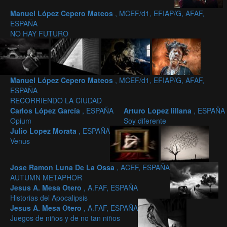
Manuel López Cepero Mateos
, MCEF/d1, EFIAP/G, AFAF,
ESPAÑA
NO HAY FUTURO
Manuel López Cepero Mateos
, MCEF/d1, EFIAP/G, AFAF,
ESPAÑA
RECORRIENDO LA CIUDAD
Carlos López García
, ESPAÑA
Arturo Lopez Iillana
, ESPAÑA
Opium
Soy diferente
Julio Lopez Morata
, ESPAÑA
Venus
Jose Ramon Luna De La Ossa
, ACEF, ESPAÑA
AUTUMN METAPHOR
Jesus A. Mesa Otero
, A.FAF, ESPAÑA
Historias del Apocalipsis
Jesus A. Mesa Otero
, A.FAF, ESPAÑA
Juegos de niños y de no tan niños