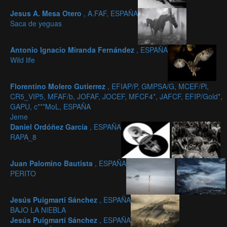
Jesus A. Mesa Otero
, A.FAF, ESPAÑA
Saca de yeguas
Antonio Ignacio Miranda Fernández
, ESPAÑA
Wild life
Florentino Molero Gutierrez
, EFIAP/P, GMPSA/G, MCEF/Pl,
CR5_VIP5, MFAF/b, JOFAF, JOCEF, MFCF4*, JAFCF, EFIP/Gold*,
GAPU, c***MoL, ESPAÑA
Jeme
Daniel Ordóñez García
, ESPAÑA
RAPA_8
Juan Palomino Bautista
, ESPAÑA
PERITO
Jesús Puigmartí Sánchez
, ESPAÑA
BAJO LA NIEBLA
Jesús Puigmartí Sánchez
, ESPAÑA