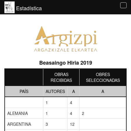
Estadística
Tog
navi
Beasaingo Hiria 2019
OBRAS
OBRES
RECIBIDAS
SELECCIONADAS
PAÍS
AUTORES
A
A
1
4
ALEMANIA
1
4
2
ARGENTINA
3
12